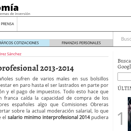
omía
temas de inversión
 PRENSA
Busca
RÁFICOS COTIZACIONES
FINANZAS PERSONALES
érez Sánchez
Busca
rofesional 2013-2014
Goog
ñoles sufren de varios males en sus bolsillos
 estar en paro hasta el ser lastrados en parte por
ÚLTI
ción y el pago de impuestos. Todo esto hace que
n franca caída la capacidad de compra de los
dores españoles algo que Comisiones Obreras
gilidad: ¿Por qué el Préstamo Promotor privado
lertar sobre la actual moderación salarial, lo que
12 de diciembre de 2025
e el
salario minimo interprofesional 2014
pudiera
mo aprovechar esta opción para gestionar tus
re de 2025
ambién es una decisión financiera: cómo anticiparte