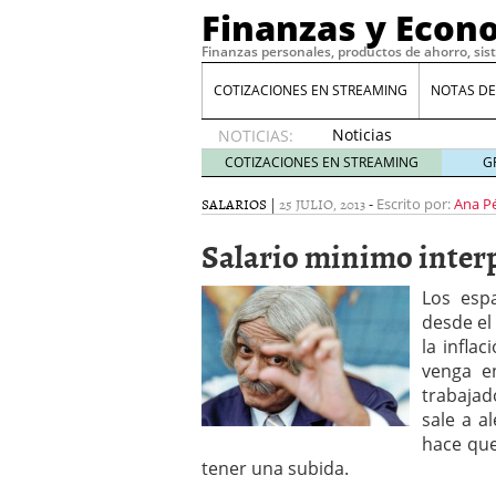
Finanzas y Econ
Finanzas personales, productos de ahorro, sis
COTIZACIONES EN STREAMING
NOTAS DE
Noticias
NOTICIAS:
de XRP
COTIZACIONES EN STREAMING
G
por qué
las
SALARIOS
|
25 JULIO, 2013
-
Escrito por:
Ana P
alertas
Salario minimo interp
de
whales
suelen
Los espa
llegar
desde el
tarde
16
la infla
de abril
venga e
de 2026
trabaja
Comparativa Costes vs A
sale a a
acelera la rentabilidad?
hace qu
Meses sin intereses: Có
tener una subida.
compras
24 de noviemb
Planificar tu herencia t