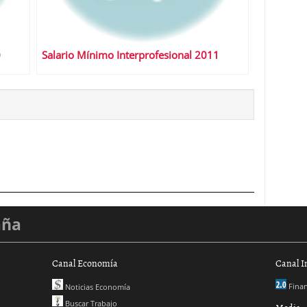
0
Salario Mínimo Interprofesional 2011
aña
Canal Economía
Canal I
Finan
Noticias Economía
Buscar Trabajo