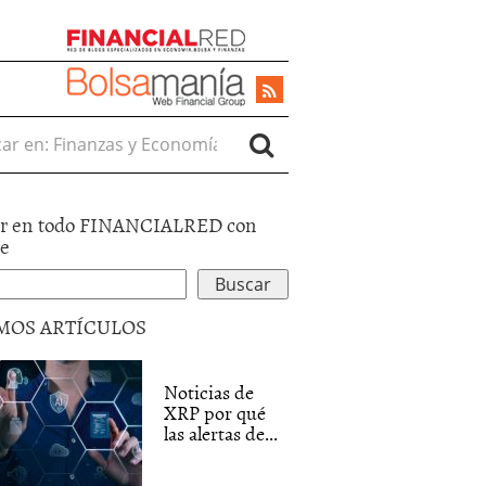
r en:
r en todo FINANCIALRED con
le
MOS ARTÍCULOS
Noticias de
XRP por qué
las alertas de...