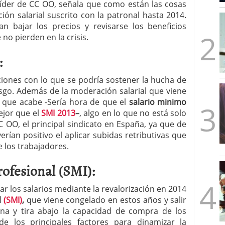
líder de CC OO, señala que como están las cosas
mbre de 2025
ón salarial suscrito con la patronal hasta 2014.
ware punto de venta?
3 de octubre de 2025
n bajar los precios y revisarse los beneficios
no pierden en la crisis.
:
aciones con lo que se podría sostener la hucha de
esgo. Además de la moderación salarial que viene
 que acabe -Sería hora de que el
salario minimo
jor que el
SMI 2013
–
, algo en lo que no está solo
C OO, el principal sindicato en España, ya que de
rían positivo el aplicar subidas retributivas que
 los trabajadores.
ofesional (SMI):
ar los salarios mediante la revalorización en 2014
l
(SMI)
,
que viene congelado en estos años y salir
ena y tira abajo la capacidad de compra de los
 los principales factores para dinamizar la