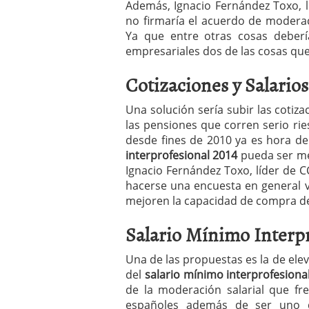
Además, Ignacio Fernández Toxo, 
a los costes
21 de novie
no firmaría el acuerdo de moderaci
¿Cuánto cuesta un soft
Ya que entre otras cosas debería
empresariales dos de las cosas que 
Cotizaciones y Salarios
Una solución sería subir las cotiz
las pensiones que corren serio ri
desde fines de 2010 ya es hora de
interprofesional 2014
pueda ser me
Ignacio Fernández Toxo, líder de C
hacerse una encuesta en general ve
mejoren la capacidad de compra de
Salario Mínimo Interpr
Una de las propuestas es la de elev
del
salario mínimo interprofesiona
de la moderación salarial que fr
españoles además de ser uno de