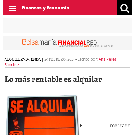
Toggle
Finanzas y Economía
navigation
ALQUILER
VIVIENDA
|
25 FEBRERO, 2013
-
Escrito por:
Ana Pérez
Sánchez
Lo más rentable es alquilar
El
mercado