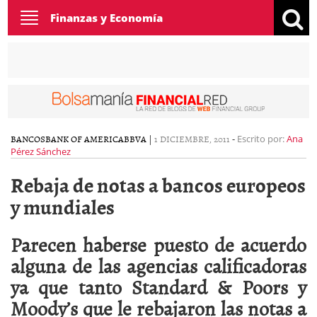
Toggle
Finanzas y Economía
navigation
BANCOS
BANK OF AMERICA
BBVA
|
1 DICIEMBRE, 2011
-
Escrito por:
Ana
Pérez Sánchez
Rebaja de notas a bancos europeos
y mundiales
Parecen haberse puesto de acuerdo
alguna de las agencias calificadoras
ya que tanto Standard & Poors y
Moody’s que le rebajaron las notas a