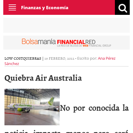
Toggle
Finanzas y Economía
navigation
LOW COST
QUIEBRAS
|
19 FEBRERO, 2012
-
Escrito por:
Ana Pérez
Sánchez
Quiebra Air Australia
No por conocida la