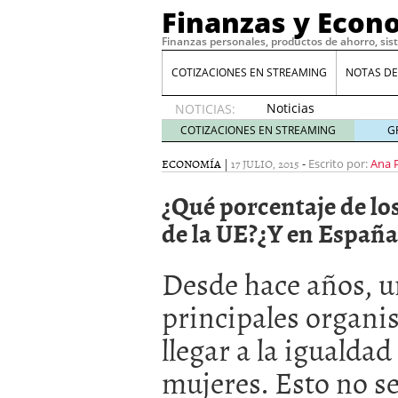
Finanzas y Econ
Finanzas personales, productos de ahorro, sis
COTIZACIONES EN STREAMING
NOTAS DE
Noticias
NOTICIAS:
de XRP
COTIZACIONES EN STREAMING
G
por qué
las
ECONOMÍA
|
17 JULIO, 2015
-
Escrito por:
Ana 
alertas
¿Qué porcentaje de lo
de
whales
de la UE?¿Y en España
suelen
llegar
tarde
16
Desde hace años, un
de abril
principales organi
de 2026
Comparativa Costes vs A
llegar a la igualda
acelera la rentabilidad?
Meses sin intereses: Có
mujeres. Esto no se 
compras
24 de noviemb
Planificar tu herencia t