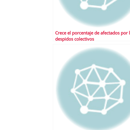
Crece el porcentaje de afectados por 
despidos colectivos