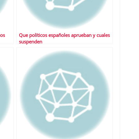
los
Que políticos españoles aprueban y cuales
suspenden