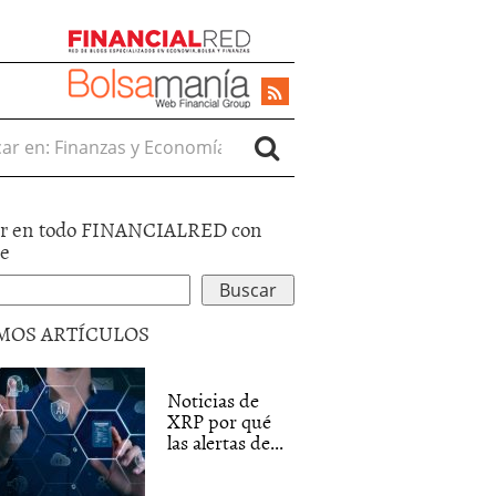
r en:
r en todo FINANCIALRED con
le
MOS ARTÍCULOS
Noticias de
XRP por qué
las alertas de...