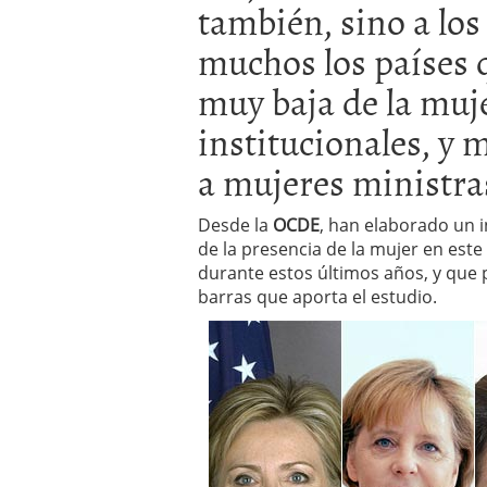
también, sino a los
a los costes
21 de novie
¿Cuánto cuesta un soft
muchos los países 
muy baja de la muj
institucionales, y 
a mujeres ministra
Desde la
OCDE
, han elaborado un 
de la presencia de la mujer en este
durante estos últimos años, y que
barras que aporta el estudio.