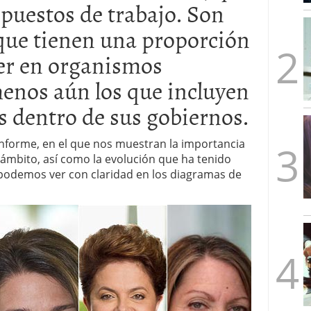
 puestos de trabajo. Son
mbre de 2025
ware punto de venta?
3 de octubre de 2025
que tienen una proporción
er en organismos
menos aún los que incluyen
s dentro de sus gobiernos.
informe, en el que nos muestran la importancia
 ámbito, así como la evolución que ha tenido
 podemos ver con claridad en los diagramas de