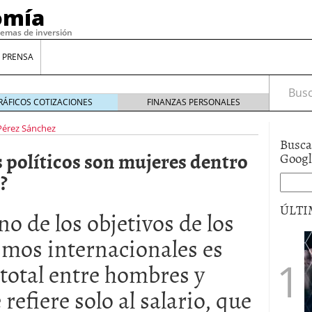
omía
temas de inversión
 PRENSA
Busca
RÁFICOS COTIZACIONES
FINANZAS PERSONALES
Pérez Sánchez
Busca
s políticos son mujeres dentro
Goog
?
ÚLTI
o de los objetivos de los
smos internacionales es
gilidad: ¿Por qué el Préstamo Promotor privado
d total entre hombres y
12 de diciembre de 2025
mo aprovechar esta opción para gestionar tus
refiere solo al salario, que
re de 2025
ambién es una decisión financiera: cómo anticiparte