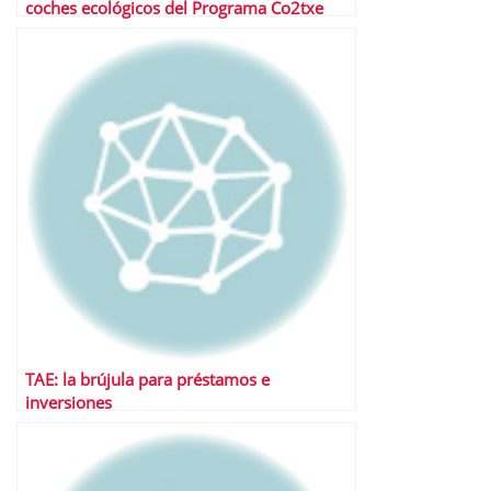
coches ecológicos del Programa Co2txe
TAE: la brújula para préstamos e
inversiones