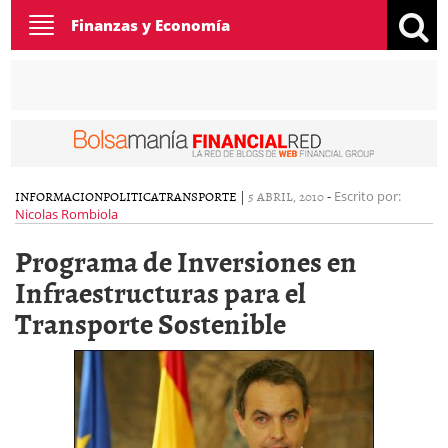
Toggle
Finanzas y Economía
navigation
INFORMACION
POLITICA
TRANSPORTE
|
5 ABRIL, 2010
-
Escrito por:
Nicolas Rombiola
Programa de Inversiones en
Infraestructuras para el
Transporte Sostenible