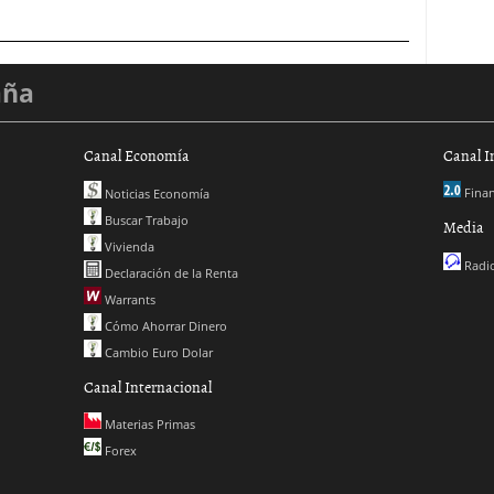
aña
Canal Economía
Canal I
Finan
Noticias Economía
Buscar Trabajo
Media
Vivienda
Radio
Declaración de la Renta
Warrants
Cómo Ahorrar Dinero
Cambio Euro Dolar
Canal Internacional
Materias Primas
Forex