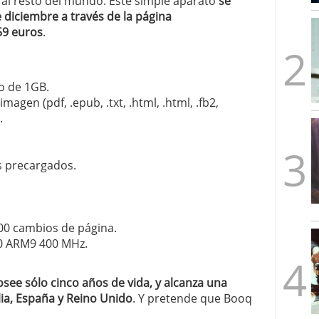
 al resto del mundo. Este simple aparato
se
mbre de 2025
 diciembre a través de la página
ware punto de venta?
3 de octubre de 2025
59 euros
.
o de 1GB.
magen (pdf, .epub, .txt, .html, .html, .fb2,
.
s precargados.
00 cambios de página.
0 ARM9 400 MHz.
osee sólo cinco años de vida, y alcanza una
lia, España y Reino Unido
. Y pretende que Booq