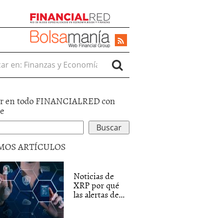
r en:
r en todo FINANCIALRED con
le
MOS ARTÍCULOS
Noticias de
XRP por qué
las alertas de...