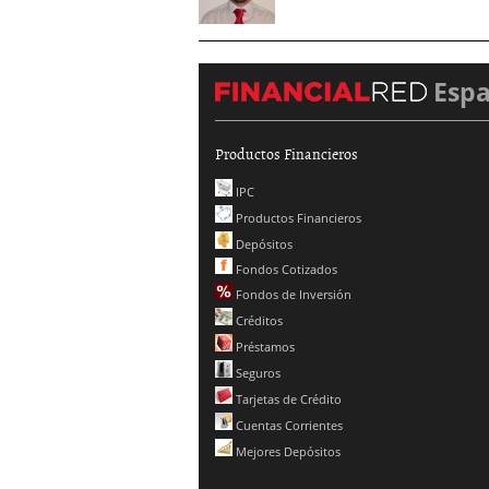
Esp
Productos Financieros
IPC
Productos Financieros
Depósitos
Fondos Cotizados
Fondos de Inversión
Créditos
Préstamos
Seguros
Tarjetas de Crédito
Cuentas Corrientes
Mejores Depósitos