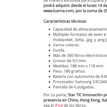
de manera exclusiva para España y
a los costes
21 de novie
podrá adquirir desde el lunes 14 de
¿Cuánto cuesta un soft
www.luarna.com, por la suma de 2
Características técnicas
:
Capacidad de almacenamient
Múltiples formatos de texto e i
mobipoket, .bmp, .jpg, y .png.)
Varios colores.
Funda.
Más de 300 libros electrónico
Grosor de 9,5 mm.
Medidas: 188 mm x 118 mm.
Peso: 180 gramos.
Batería con autonomía de 8.0
Procesador Samsung S3C244
Pantalla de 6 pulgadas.
Por su parte,
Star TIC Innovación p
presencia en China, Hong Kong, Ita
sea el
iPod
de los libros.