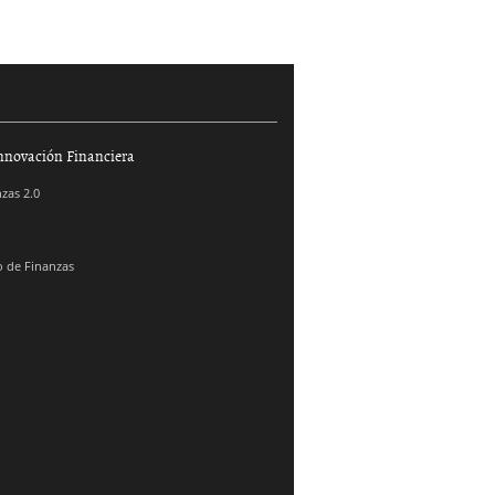
nnovación Financiera
zas 2.0
 de Finanzas