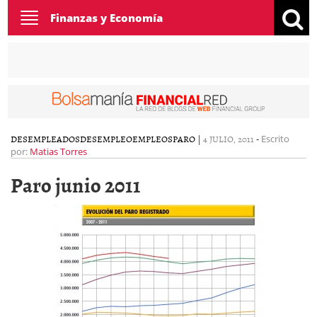
Toggle
Finanzas y Economía
navigation
DESEMPLEADOS
DESEMPLEO
EMPLEOS
PARO
|
4 JULIO, 2011
-
Escrito
por:
Matias Torres
Paro junio 2011