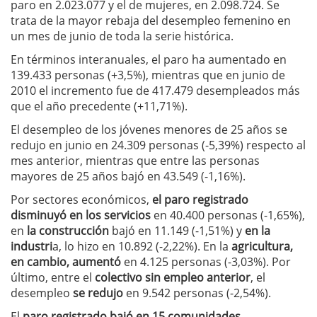
paro en 2.023.077 y el de mujeres, en 2.098.724. Se
trata de la mayor rebaja del desempleo femenino en
un mes de junio de toda la serie histórica.
En términos interanuales, el paro ha aumentado en
139.433 personas (+3,5%), mientras que en junio de
2010 el incremento fue de 417.479 desempleados más
que el año precedente (+11,71%).
El desempleo de los jóvenes menores de 25 años se
redujo en junio en 24.309 personas (-5,39%) respecto al
mes anterior, mientras que entre las personas
mayores de 25 años bajó en 43.549 (-1,16%).
Por sectores económicos,
el paro registrado
disminuyó en los servicios
en 40.400 personas (-1,65%),
en
la construcción
bajó en 11.149 (-1,51%) y
en la
industri
a, lo hizo en 10.892 (-2,22%). En la
agricultura,
en cambio, aumentó
en 4.125 personas (-3,03%). Por
último, entre el
colectivo sin empleo anterior
, el
desempleo
se redujo
en 9.542 personas (-2,54%).
El
paro registrado bajó en 15 comunidades