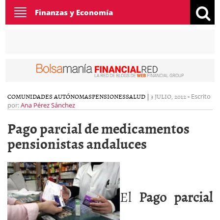
Toggle
Finanzas y Economía
navigation
COMUNIDADES AUTÓNOMAS
PENSIONES
SALUD
|
3 JULIO, 2012
-
Escrito
por:
Ana Pérez Sánchez
Pago parcial de medicamentos
pensionistas andaluces
El
Pago parcial