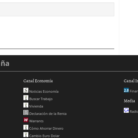
aña
Canal Economía
Canal I
Finan
Noticias Economía
Buscar Trabajo
Media
Vivienda
Radio
Declaración de la Renta
Warrants
Cómo Ahorrar Dinero
Cambio Euro Dolar