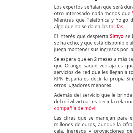
a los costes
21 de novie
Los expertos señalan que será dur
¿Cuánto cuesta un soft
otro interesado nada menos que
Mientras que Telefónica y Yoigo 
algo que no se da en las
tarifas.
El interés que despierta
Simyo
se 
se ha echo, y que está disponible 
juega mantener sus ingresos por la 
Se espera que en 2 meses a más t
que Orange saque ventaja es que 
servicios de red que les llegan a 
KPN España es decir la propia Si
otros jugadores menores.
Además del servicio que le brinda
del móvil virtual, es decir la rela
compañía de móvil.
Las cifras que se manejan para 
millones de euros, aunque la cifra 
caja, ingresos y proyecciones 