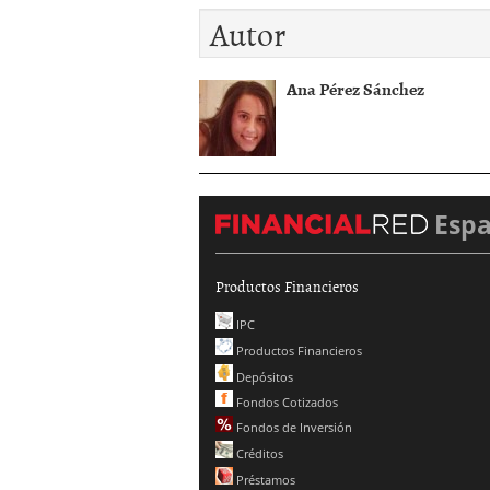
Autor
Ana Pérez Sánchez
Esp
Productos Financieros
IPC
Productos Financieros
Depósitos
Fondos Cotizados
Fondos de Inversión
Créditos
Préstamos