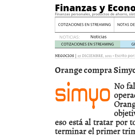
Finanzas y Econ
Finanzas personales, productos de ahorro, sis
COTIZACIONES EN STREAMING
NOTAS DE
Noticias
NOTICIAS:
de XRP
COTIZACIONES EN STREAMING
G
por qué
las
NEGOCIOS
|
25 DICIEMBRE, 2011
-
Escrito por:
alertas
Orange compra Simy
de
whales
suelen
No fa
llegar
tarde
16
opera
de abril
Orang
de 2026
Comparativa Costes vs A
objet
acelera la rentabilidad?
eso está al tratar por
Meses sin intereses: Có
compras
24 de noviemb
terminar el primer tri
Planificar tu herencia t