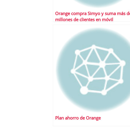
Orange compra Simyo y suma más d
millones de clientes en móvil
Plan ahorro de Orange