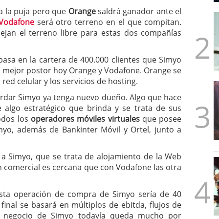
mbre de 2025
a la puja pero que
Orange
saldrá ganador ante el
ware punto de venta?
3 de octubre de 2025
Vodafone
será otro terreno en el que compitan.
dejan el terreno libre para estas dos compañías
basa en la cartera de 400.000 clientes que Simyo
al mejor postor hoy Orange y Vodafone. Orange se
red celular y los servicios de hosting.
ardar Simyo ya tenga nuevo dueño. Algo que hace
algo estratégico que brinda y se trata de sus
todos los
operadores móviles virtuales
que posee
myo, además de Bankinter Móvil y Ortel, junto a
 a Simyo, que se trata de alojamiento de la Web
ción comercial es cercana que con Vodafone las otra
esta operación de compra de Simyo sería de 40
final se basará en múltiplos de ebitda, flujos de
de negocio de Simyo todavía queda mucho por