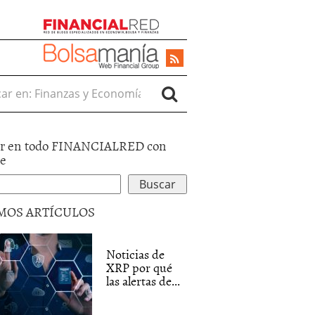
r en:
r en todo FINANCIALRED con
le
MOS ARTÍCULOS
Noticias de
XRP por qué
las alertas de...