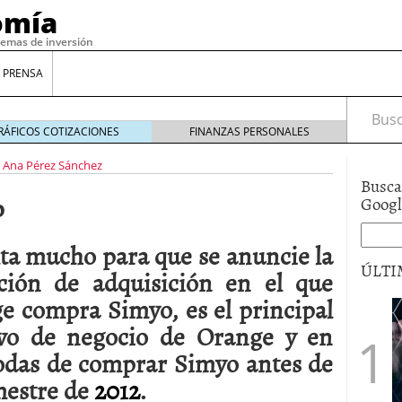
omía
temas de inversión
 PRENSA
Busca
RÁFICOS COTIZACIONES
FINANZAS PERSONALES
Ana Pérez Sánchez
Busca
o
Goog
lta mucho para que se anuncie la
ÚLTI
ción de adquisición en el que
e compra Simyo, es el principal
gilidad: ¿Por qué el Préstamo Promotor privado
ivo de negocio de Orange y en
12 de diciembre de 2025
 todas de comprar Simyo antes de
mo aprovechar esta opción para gestionar tus
re de 2025
mestre de
2012
.
ambién es una decisión financiera: cómo anticiparte