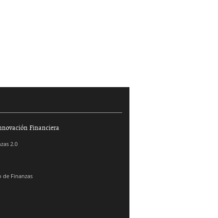
nnovación Financiera
zas 2.0
 de Finanzas