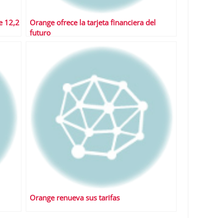
e 12,2
Orange ofrece la tarjeta financiera del
futuro
Orange renueva sus tarifas