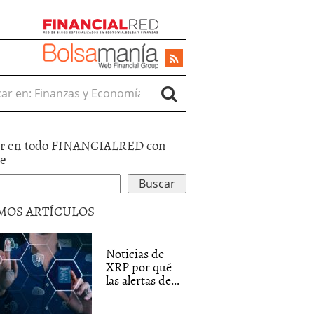
r en:
r en todo FINANCIALRED con
le
MOS ARTÍCULOS
Noticias de
XRP por qué
las alertas de...