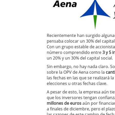
a los costes
21 de novie
¿Cuánto cuesta un soft
Recientemente han surgido algun
pensaba colocar un 30% del capital 
Con un grupo estable de accionist
número comprendido entre
3 y 5 
un 20% y un 30% del capital social.
Sin embargo, no hay nada claro. 
sobre la OPV de Aena como la
cant
las fechas en las que se realizará l
elecciones u otras fechas clave.
A pesar de esto, la empresa aún t
que los inversores tengan confianz
millones de euros
aún por financiar
a finales de diciembre, pero el pla
las razones de este cambio de fecha