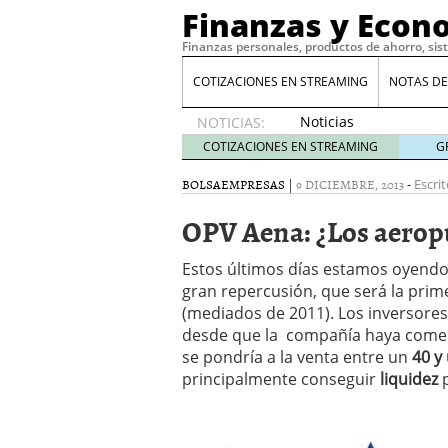
Finanzas y Econ
Finanzas personales, productos de ahorro, sis
COTIZACIONES EN STREAMING
NOTAS DE
Noticias
NOTICIAS:
de XRP
COTIZACIONES EN STREAMING
G
por qué
las
BOLSA
EMPRESAS
|
9 DICIEMBRE, 2013
-
Escrit
alertas
OPV Aena: ¿Los aeropu
de
whales
suelen
Estos últimos días estamos oyend
llegar
gran repercusión, que será la pri
tarde
16
(mediados de 2011). Los inversore
de abril
desde que la compañía haya com
de 2026
se pondría a la venta entre un
40 y
Comparativa Costes vs A
principalmente conseguir
liquidez
p
acelera la rentabilidad?
Meses sin intereses: Có
compras
24 de noviemb
Planificar tu herencia t