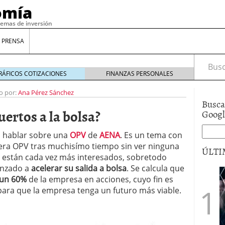
omía
temas de inversión
 PRENSA
Busca
RÁFICOS COTIZACIONES
FINANZAS PERSONALES
o por:
Ana Pérez Sánchez
Busca
ertos a la bolsa?
Goog
o hablar sobre una
OPV
de
AENA
. Es un tema con
mera OPV tras muchisímo tiempo sin ver ninguna
ÚLTI
s están cada vez más interesados, sobretodo
enzado a
acelerar su salida a bolsa
. Se calcula que
 un 60%
de la empresa en acciones, cuyo fin es
gilidad: ¿Por qué el Préstamo Promotor privado
ara que la empresa tenga un futuro más viable.
12 de diciembre de 2025
mo aprovechar esta opción para gestionar tus
re de 2025
ambién es una decisión financiera: cómo anticiparte