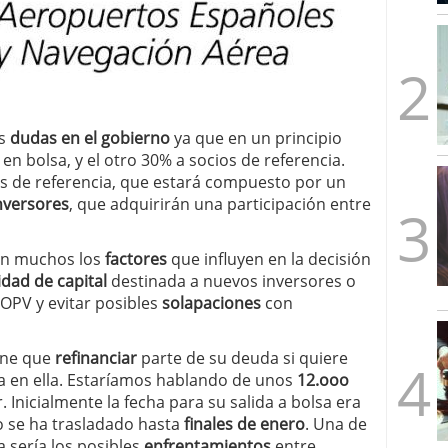
mbre de 2025
ware punto de venta?
3 de octubre de 2025
as
dudas en el gobierno
ya que en un principio
en bolsa, y el otro 30% a socios de referencia.
as de referencia, que estará compuesto por un
inversores
, que adquirirán una participación entre
Son muchos los
factores
que influyen en la decisión
idad de capital
destinada a nuevos inversores o
a OPV y evitar posibles
solapaciones
con
iene que
refinanciar
parte de su deuda si quiere
a en ella. Estaríamos hablando de unos
12.ooo
. Inicialmente la fecha para su salida a bolsa era
zo se ha trasladado hasta
finales de enero
. Una de
 sería los posibles
enfrentamientos
entre