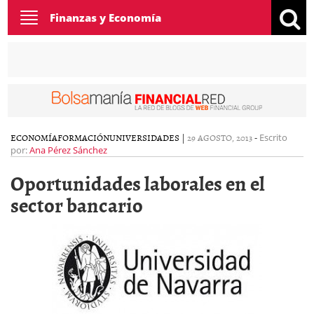
Toggle
Finanzas y Economía
navigation
ECONOMÍA
FORMACIÓN
UNIVERSIDADES
|
29 AGOSTO, 2013
-
Escrito
por:
Ana Pérez Sánchez
Oportunidades laborales en el
sector bancario