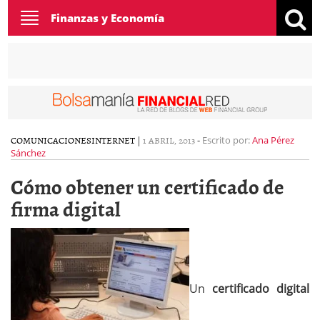
Toggle
Finanzas y Economía
navigation
COMUNICACIONES
INTERNET
|
1 ABRIL, 2013
-
Escrito por:
Ana Pérez
Sánchez
Cómo obtener un certificado de
firma digital
Un
certificado digital