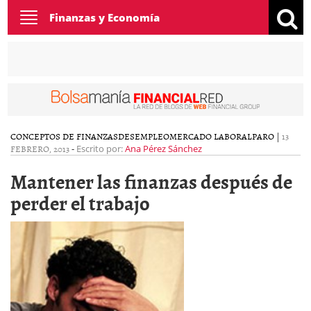
Toggle
Finanzas y Economía
navigation
CONCEPTOS DE FINANZAS
DESEMPLEO
MERCADO LABORAL
PARO
|
13
FEBRERO, 2013
-
Escrito por:
Ana Pérez Sánchez
Mantener las finanzas después de
perder el trabajo