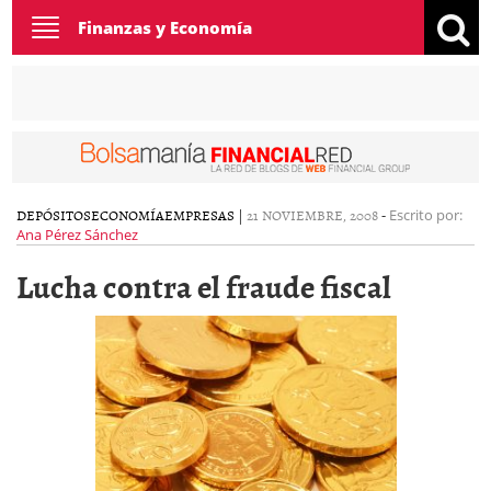
Toggle
Finanzas y Economía
navigation
DEPÓSITOS
ECONOMÍA
EMPRESAS
|
21 NOVIEMBRE, 2008
-
Escrito por:
Ana Pérez Sánchez
Lucha contra el fraude fiscal