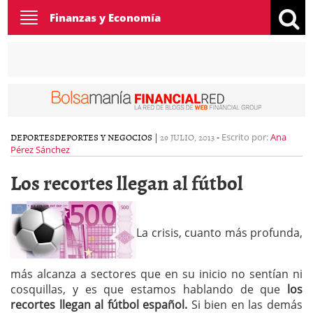
Toggle
Finanzas y Economía
navigation
DEPORTES
DEPORTES Y NEGOCIOS
|
29 JULIO, 2013
-
Escrito por:
Ana
Pérez Sánchez
Los recortes llegan al fútbol
La crisis, cuanto más profunda,
más alcanza a sectores que en su inicio no sentían ni
cosquillas, y es que estamos hablando de que
los
recortes llegan al fútbol español.
Si bien en las demás