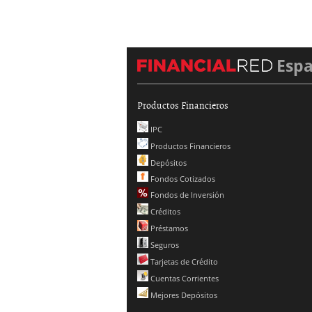
Esp
Productos Financieros
IPC
Productos Financieros
Depósitos
Fondos Cotizados
Fondos de Inversión
Créditos
Préstamos
Seguros
Tarjetas de Crédito
Cuentas Corrientes
Mejores Depósitos