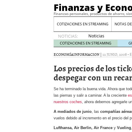
Finanzas y Econ
Finanzas personales, productos de ahorro, sis
COTIZACIONES EN STREAMING
NOTAS DE
Noticias
NOTICIAS:
de XRP
COTIZACIONES EN STREAMING
G
por qué
las
ECONOMÍA
INFORMACION
|
12 JUNIO, 2008
-
E
alertas
Los precios de los tic
de
whales
despegar con un recarg
suelen
llegar
tarde
16
Se ha terminado la buena vida. Ahora que todo
de abril
las piernas y salir a caminar.
A la creciente
es
de 2026
nuestros coches
, ahora debemos agregarle u
Comparativa Costes vs A
A mediados de junio
, las
compañías aérea
acelera la rentabilidad?
Meses sin intereses: Có
vuelos debido al incremento en el precio del p
compras
24 de noviemb
Lufthansa, Air Berlin, Air France
y
Vueling
Planificar tu herencia t