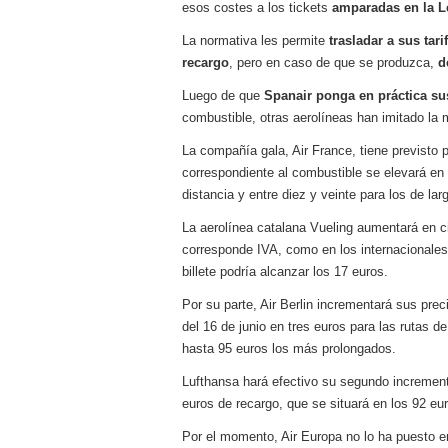
esos costes a los tickets
amparadas en l
a L
a los costes
21 de novie
¿Cuánto cuesta un soft
La normativa les permite
trasladar a sus tar
recargo
, pero en caso de que se produzca,
d
Luego de que
Spanair ponga en práctica sus
combustible, otras aerolíneas han imitado la 
La compañía gala, Air France, tiene previst
correspondiente al combustible se elevará en
distancia y entre diez y veinte para los de lar
La aerolínea catalana Vueling aumentará en c
corresponde IVA, como en los internacionales,
billete podría alcanzar los 17 euros.
Por su parte, Air Berlin incrementará sus prec
del 16 de junio en tres euros para las rutas 
hasta 95 euros los más prolongados.
Lufthansa hará efectivo su segundo incremento
euros de recargo, que se situará en los 92 eur
Por el momento, Air Europa no lo ha puesto e