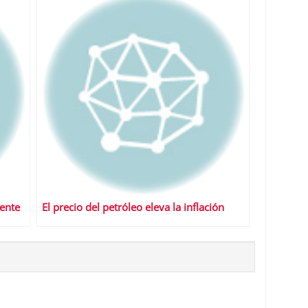
rente
El precio del petróleo eleva la inflación