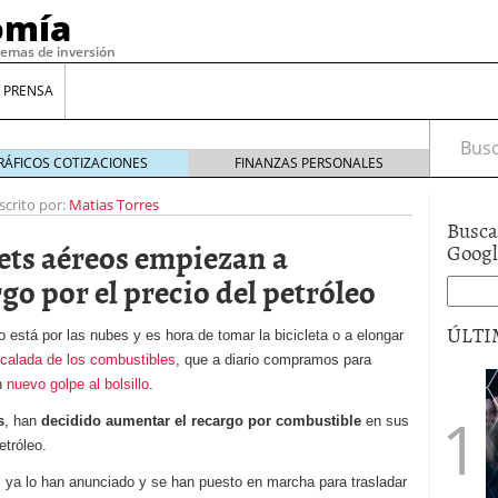
omía
temas de inversión
 PRENSA
Busca
RÁFICOS COTIZACIONES
FINANZAS PERSONALES
scrito por:
Matias Torres
Busca
kets aéreos empiezan a
Goog
o por el precio del petróleo
ÚLTI
 está por las nubes y es hora de tomar la bicicleta o a elongar
calada de los combustibles
, que a diario compramos para
n
nuevo golpe al bolsillo
.
gilidad: ¿Por qué el Préstamo Promotor privado
s
, han
decidido aumentar el recargo por combustible
en sus
12 de diciembre de 2025
mo aprovechar esta opción para gestionar tus
etróleo.
re de 2025
, ya lo han anunciado y se han puesto en marcha para trasladar
ambién es una decisión financiera: cómo anticiparte