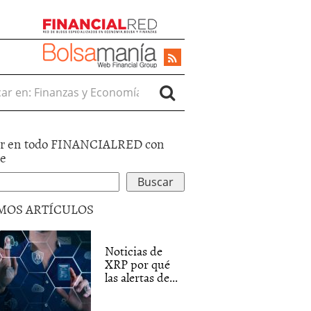
r en:
r en todo FINANCIALRED con
le
MOS ARTÍCULOS
Noticias de
XRP por qué
las alertas de...