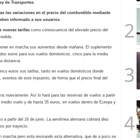
ey de Transportes
.
mbre de 2025
ware punto de venta?
3 de octubre de 2025
ifas las variaciones en el precio del combustible mediante
eben informado a sus usuarios
.
 nuevas tarifas
como consecuencia del elevado precio del
medida.
o poner en marcha sus aumentos desde mañana. El suplemento
 dos euros para sus vuelos domésticos, cinco para la media
ga distancia.
inco euros sus tarifas, tanto en vuelos domésticos donde
 exentos de este impuesto, de forma que el precio final del
ios nuevamente. Así lo hará para las reservas de vuelos a partir
de medio vuelo y de hasta 35 euros, en vuelos dentro de Europa y
 a partir del 16 de junio. La aerolínea alemana cobrará diez
os por trayecto.
n marcha pero está revisando esta alternativa, que de a poco se