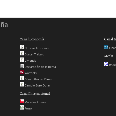
aña
Canal Economía
Canal I
Finan
Noticias Economía
Buscar Trabajo
Media
Vivienda
Radio
Declaración de la Renta
Warrants
Cómo Ahorrar Dinero
Cambio Euro Dolar
Canal Internacional
Materias Primas
Forex