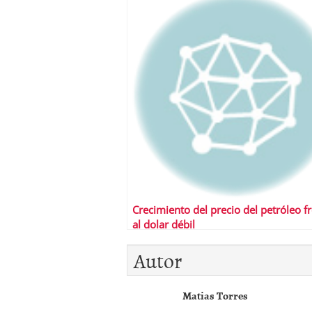
Crecimiento del precio del petróleo f
al dolar débil
Autor
Matias Torres