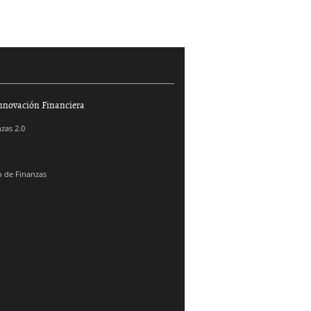
nnovación Financiera
zas 2.0
 de Finanzas