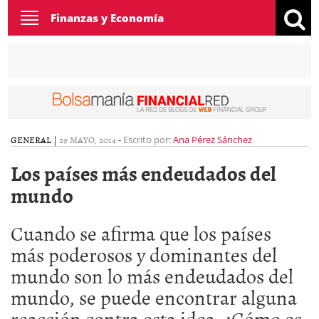
Toggle
Finanzas y Economía
navigation
GENERAL
|
29 MAYO, 2014
-
Escrito por:
Ana Pérez Sánchez
Los países más endeudados del
mundo
Cuando se afirma que los países
más poderosos y dominantes del
mundo son lo más endeudados del
mundo, se puede encontrar alguna
reacción contra esta idea. ¿Cómo es