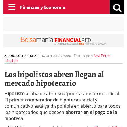
Toggle
Finanzas y Economía
navigation
AHORRO
HIPOTECAS
|
14 OCTUBRE, 2009
-
Escrito por:
Ana Pérez
Sánchez
Los hipolistos abren llegan al
mercado hipotecario
HipoListo
acaba de abrir sus ‘puertas’ de forma oficial.
El primer
comparador de hipotecas
social y
comunicativo está ya disponible en abierto para todos
los hipotecados que deseen
ahorrar en el pago de la
hipoteca
.