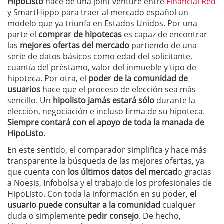
HipoListo
nace de una joint venture entre
Financial Red
y SmartHippo para traer al mercado español un
modelo que ya triunfa en Estados Unidos. Por una
parte el
comprar de hipotecas
es capaz de encontrar
las
mejores ofertas del mercado
partiendo de una
serie de datos básicos como edad del solicitante,
cuantía del préstamo, valor del inmueble y tipo de
hipoteca. Por otra, el
poder de la comunidad de
usuarios
hace que el proceso de elección sea más
sencillo. Un
hipolisto jamás estará sólo
durante la
elección, negociación e incluso firma de su hipoteca.
Siempre contará con el apoyo de toda la manada de
HipoListo
.
En este sentido, el comparador simplifica y hace más
transparente la búsqueda de las mejores ofertas, ya
que cuenta con
los últimos datos del mercad
o gracias
a Noesis, Infobolsa y el trabajo de los profesionales de
HipoListo. Con toda la información en su poder,
el
usuario puede consultar a la comunidad
cualquer
duda o simplemente
pedir consejo
. De hecho,