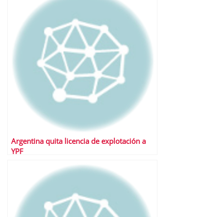
Argentina quita licencia de explotación a
YPF