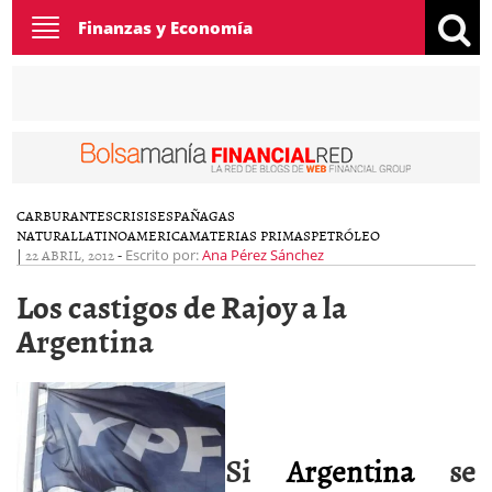
Toggle
Finanzas y Economía
navigation
CARBURANTES
CRISIS
ESPAÑA
GAS
NATURAL
LATINOAMERICA
MATERIAS PRIMAS
PETRÓLEO
|
22 ABRIL, 2012
-
Escrito por:
Ana Pérez Sánchez
Los castigos de Rajoy a la
Argentina
Si
Argentina
se