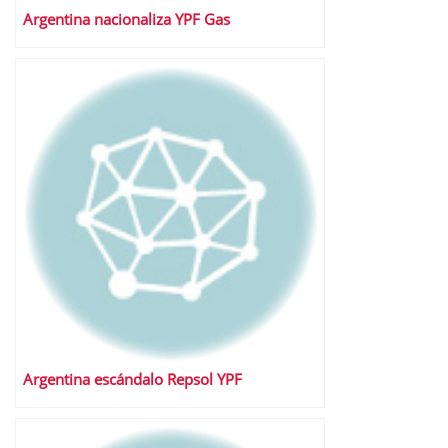
Argentina nacionaliza YPF Gas
Argentina escándalo Repsol YPF