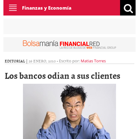
Toggle
Finanzas y Economía
navigation
EDITORIAL
|
26 ENERO, 2010
-
Escrito por:
Matias Torres
Los bancos odian a sus clientes