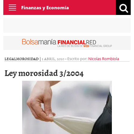
Toggle
Finanzas y Economía
navigation
LEGAL
MOROSIDAD
|
1 ABRIL, 2010
-
Escrito por:
Nicolas Rombiola
Ley morosidad 3/2004