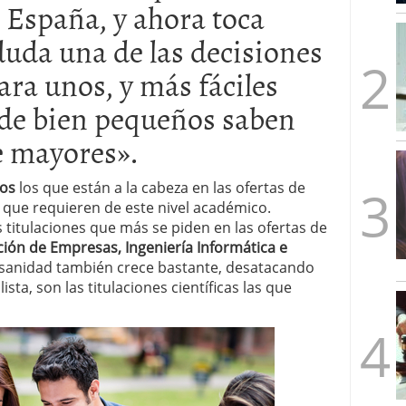
 España, y ahora toca
mbre de 2025
ware punto de venta?
3 de octubre de 2025
 duda una de las decisiones
ra unos, y más fáciles
sde bien pequeños saben
e mayores».
ios
los que están a la cabeza en las ofertas de
 que requieren de este nivel académico.
 titulaciones que más se piden en las ofertas de
ción de Empresas, Ingeniería Informática e
a sanidad también crece bastante, desatacando
ista, son las titulaciones científicas las que