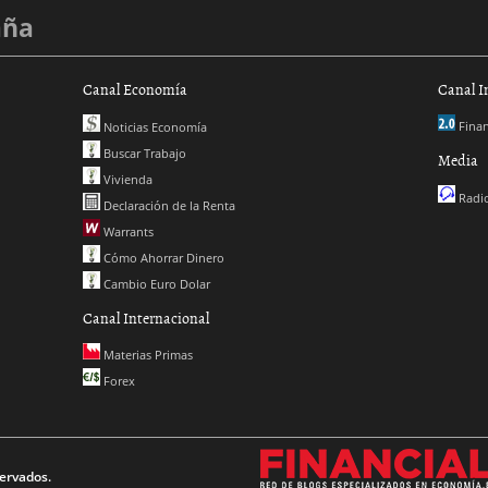
aña
Canal Economía
Canal I
Finan
Noticias Economía
Buscar Trabajo
Media
Vivienda
Radio
Declaración de la Renta
Warrants
Cómo Ahorrar Dinero
Cambio Euro Dolar
Canal Internacional
Materias Primas
Forex
ervados.