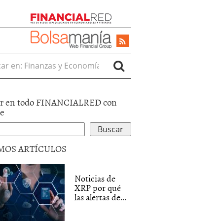
r en:
r en todo FINANCIALRED con
le
MOS ARTÍCULOS
Noticias de
XRP por qué
las alertas de...