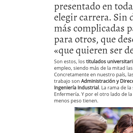
presentado en toda
a los costes
21 de novie
¿Cuánto cuesta un soft
elegir carrera. Sin
más complicadas pa
para otros, que de
«que quieren ser d
Son estos, los
titulados universitar
empleo, siendo más de la mitad las
Concretamente en nuestro país, las
trabajo son
Administración y Direc
Ingeniería Industrial
. La rama de l
Enfermería. Y por el otro lado de la l
menos peso tienen.