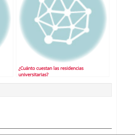
¿Cuánto cuestan las residencias
universitarias?