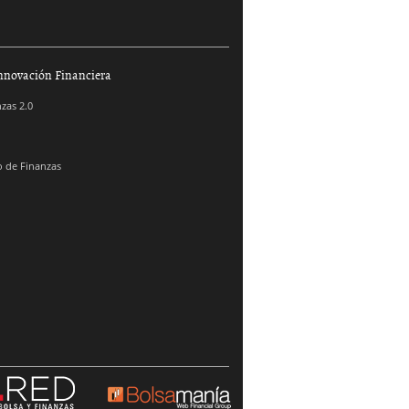
nnovación Financiera
zas 2.0
 de Finanzas