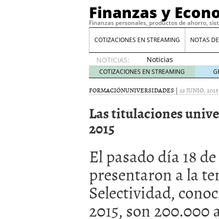
Finanzas y Econ
Finanzas personales, productos de ahorro, sis
COTIZACIONES EN STREAMING
NOTAS DE
Noticias
NOTICIAS:
de XRP
COTIZACIONES EN STREAMING
G
por qué
las
FORMACIÓN
UNIVERSIDADES
|
23 JUNIO, 2015
alertas
Las titulaciones uni
de
whales
2015
suelen
llegar
tarde
16
El pasado día 18 de
de abril
presentaron a la t
de 2026
Comparativa Costes vs A
Selectividad, conoc
acelera la rentabilidad?
Meses sin intereses: Có
2015, son 200.000 
compras
24 de noviemb
Planificar tu herencia t