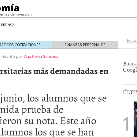
omía
temas de inversión
 PRENSA
Busca
RÁFICOS COTIZACIONES
FINANZAS PERSONALES
-
Escrito por:
Ana Pérez Sánchez
Busca
versitarias más demandadas en
Goog
ÚLTI
 junio, los alumnos que se
emida prueba de
gilidad: ¿Por qué el Préstamo Promotor privado
ieron su nota. Este año
12 de diciembre de 2025
mo aprovechar esta opción para gestionar tus
alumnos los que se han
re de 2025
ambién es una decisión financiera: cómo anticiparte