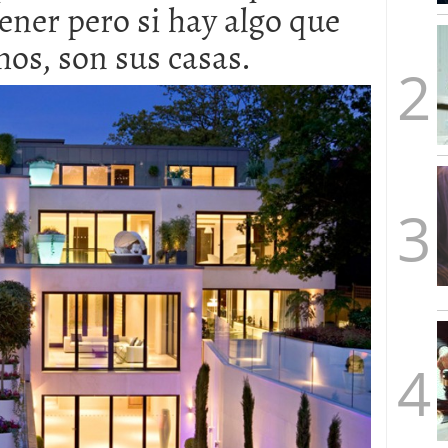
ener pero si hay algo que
mbre de 2025
ware punto de venta?
3 de octubre de 2025
os, son sus casas.