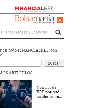
r en:
r en todo FINANCIALRED con
le
MOS ARTÍCULOS
Noticias de
XRP por qué
las alertas de...