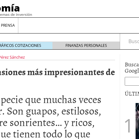
omía
temas de inversión
 PRENSA
Busca
RÁFICOS COTIZACIONES
FINANZAS PERSONALES
Pérez Sánchez
Busca
ansiones más impresionantes de
Goog
ÚLTI
specie que muchas veces
. Son guapos, estilosos,
gilidad: ¿Por qué el Préstamo Promotor privado
e sonrientes… y ricos,
12 de diciembre de 2025
mo aprovechar esta opción para gestionar tus
ue tienen todo lo que
re de 2025
ambién es una decisión financiera: cómo anticiparte