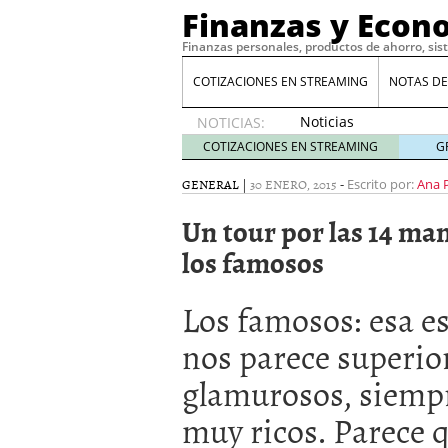
Finanzas y Econ
Finanzas personales, productos de ahorro, sis
COTIZACIONES EN STREAMING
NOTAS DE
Noticias
NOTICIAS:
de XRP
COTIZACIONES EN STREAMING
G
por qué
las
GENERAL
|
30 ENERO, 2015
-
Escrito por:
Ana 
alertas
Un tour por las 14 m
de
whales
los famosos
suelen
llegar
tarde
16
Los famosos: esa e
de abril
nos parece superior
de 2026
Comparativa Costes vs A
glamurosos, siempr
acelera la rentabilidad?
Meses sin intereses: Có
muy ricos. Parece q
compras
24 de noviemb
Planificar tu herencia t