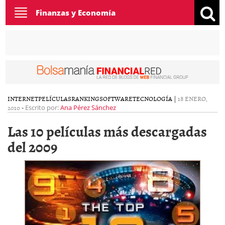
Toggle
Finanzas y Economía
navigation
INTERNET
PELÍCULAS
RANKING
SOFTWARE
TECNOLOGÍA
|
18 ENERO,
2010
-
Escrito por:
Ana Pérez Sánchez
Las 10 películas más descargadas
del 2009