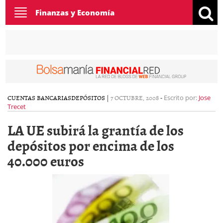
Toggle
Finanzas y Economía
navigation
CUENTAS BANCARIAS
DEPÓSITOS
|
7 OCTUBRE, 2008
-
Escrito por:
Jose
Trecet
LA UE subirá la grantía de los
depósitos por encima de los
40.000 euros