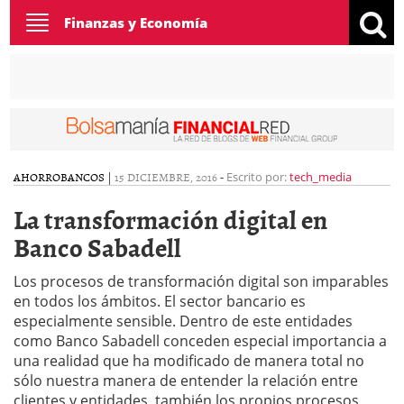
Toggle
Finanzas y Economía
navigation
AHORRO
BANCOS
|
15 DICIEMBRE, 2016
-
Escrito por:
tech_media
La transformación digital en
Banco Sabadell
Los procesos de transformación digital son imparables
en todos los ámbitos. El sector bancario es
especialmente sensible. Dentro de este entidades
como Banco Sabadell conceden especial importancia a
una realidad que ha modificado de manera total no
sólo nuestra manera de entender la relación entre
clientes y entidades, también los propios procesos