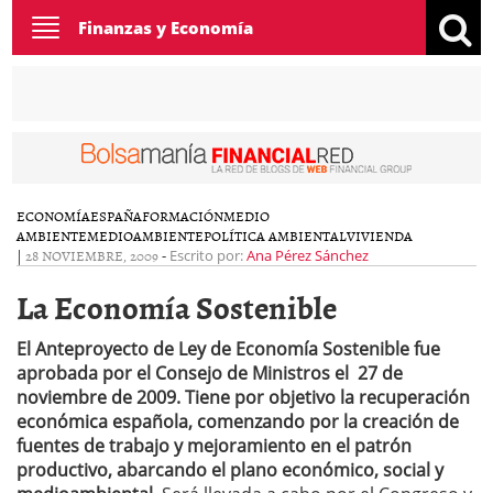
Toggle
Finanzas y Economía
navigation
ECONOMÍA
ESPAÑA
FORMACIÓN
MEDIO
AMBIENTE
MEDIOAMBIENTE
POLÍTICA AMBIENTAL
VIVIENDA
|
28 NOVIEMBRE, 2009
-
Escrito por:
Ana Pérez Sánchez
La Economía Sostenible
El Anteproyecto de Ley de Economía Sostenible fue
aprobada por el Consejo de Ministros el 27 de
noviembre de 2009. Tiene por objetivo la recuperación
económica española, comenzando por la creación de
fuentes de trabajo y mejoramiento en el patrón
productivo, abarcando el plano económico, social y