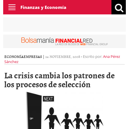
Toggle
Finanzas y Economía
navigation
ECONOMÍA
EMPRESAS
|
24 NOVIEMBRE, 2008
-
Escrito por:
Ana Pérez
Sánchez
La crisis cambia los patrones de
los procesos de selección