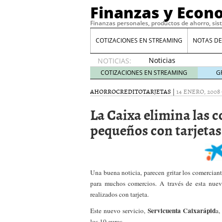
Finanzas y Econ
Finanzas personales, productos de ahorro, sis
COTIZACIONES EN STREAMING
NOTAS DE
Noticias
NOTICIAS:
de XRP
COTIZACIONES EN STREAMING
G
por qué
las
AHORRO
CREDITO
TARJETAS
|
14 ENERO, 2008
alertas
La Caixa elimina las 
de
whales
pequeños con tarjetas
suelen
llegar
tarde
16
de abril
de 2026
Una buena noticia, parecen gritar los comercian
Comparativa Costes vs A
para muchos comercios. A través de esta nuev
acelera la rentabilidad?
realizados con tarjeta.
Meses sin intereses: Có
compras
24 de noviemb
Servicuenta Caixarápid
Este nuevo servicio,
a,
Planificar tu herencia t
los 10 euros.