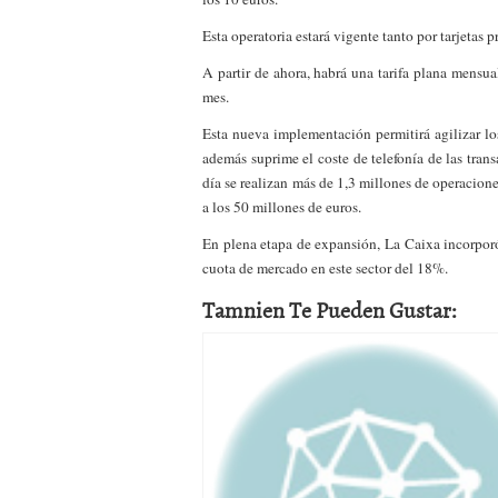
a los costes
21 de novie
Esta operatoria estará vigente tanto por tarjetas 
¿Cuánto cuesta un soft
A partir de ahora, habrá una tarifa plana mensu
mes.
Esta nueva implementación permitirá agilizar los 
además suprime el coste de telefonía de las tran
día se realizan más de 1,3 millones de operacione
a los 50 millones de euros.
En plena etapa de expansión, La Caixa incorporó
cuota de mercado en este sector del 18%.
Tamnien Te Pueden Gustar: