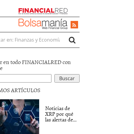
r en:
r en todo FINANCIALRED con
le
MOS ARTÍCULOS
Noticias de
XRP por qué
las alertas de...