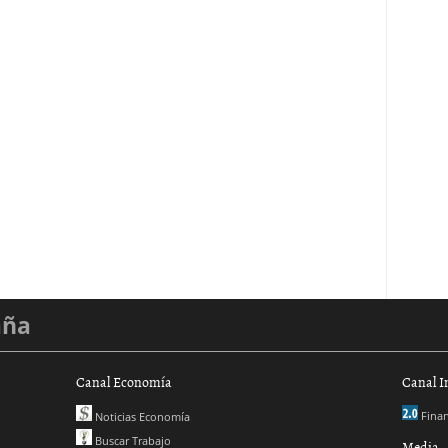
aña
Canal Economía
Canal I
Finan
Noticias Economía
Buscar Trabajo
Media