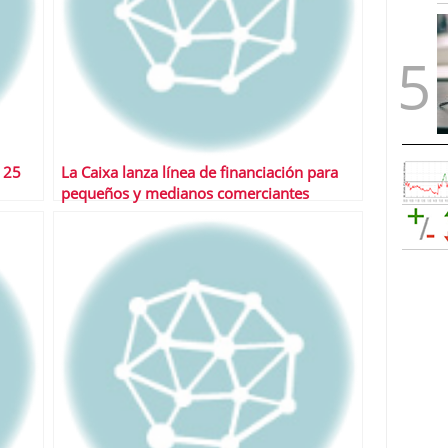
 25
La Caixa lanza línea de financiación para
pequeños y medianos comerciantes