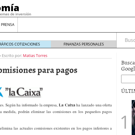
omía
temas de inversión
 PRENSA
Busca
RÁFICOS COTIZACIONES
FINANZAS PERSONALES
-
Escrito por:
Matias Torres
Busca
comisiones para pagos
Goog
ÚLTI
La Caixa
tes. Según ha informado la empresa,
ha lanzado una oferta
gilidad: ¿Por qué el Préstamo Promotor privado
a medida, podrán eliminar las comisiones en los pequeños pagos
12 de diciembre de 2025
mo aprovechar esta opción para gestionar tus
re de 2025
 elimina las actuales comisiones existentes en los pagos inferiores a
ambién es una decisión financiera: cómo anticiparte