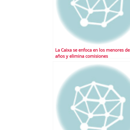
La Caixa se enfoca en los menores de
años y elimina comisiones