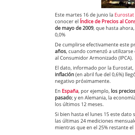
a los costes
21 de novie
¿Cuánto cuesta un soft
Este martes 16 de junio la
Eurostat
conocer el
Índice de Precios al Con
de mayo de 2009
, que hasta ahora
0,0%
De cumplirse efectivamente este p
años
, cuando comenzó a utilizarse 
al Consumidor Armonizado (IPCA).
El dato, informado por la Eurostat,
inflación
(en abril fue del 0,6%) ll
negativo próximamente.
En
España
, por ejemplo,
los precio
pasado
; y en Alemania, la economí
los últimos 12 meses.
Si bien hasta el lunes 15 este dato 
las últimas 24 mediciones mensuales
mientras que en el 25% restante el