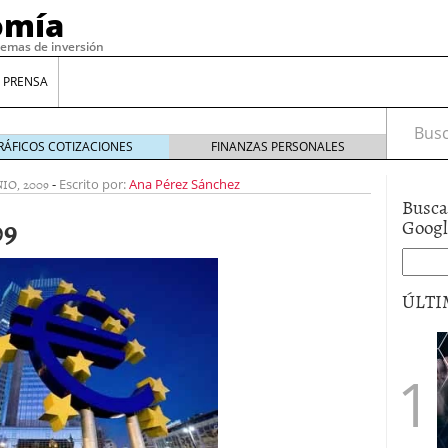
omía
temas de inversión
 PRENSA
Busca
RÁFICOS COTIZACIONES
FINANZAS PERSONALES
NIO, 2009
-
Escrito por:
Ana Pérez Sánchez
Busca
09
Goog
ÚLTI
gilidad: ¿Por qué el Préstamo Promotor privado
12 de diciembre de 2025
mo aprovechar esta opción para gestionar tus
re de 2025
ambién es una decisión financiera: cómo anticiparte