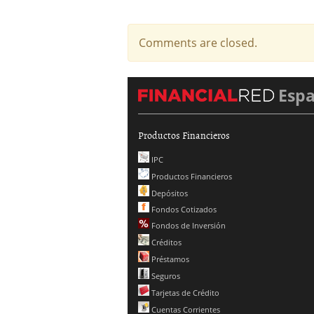
Comments are closed.
Esp
Productos Financieros
IPC
Productos Financieros
Depósitos
Fondos Cotizados
Fondos de Inversión
Créditos
Préstamos
Seguros
Tarjetas de Crédito
Cuentas Corrientes