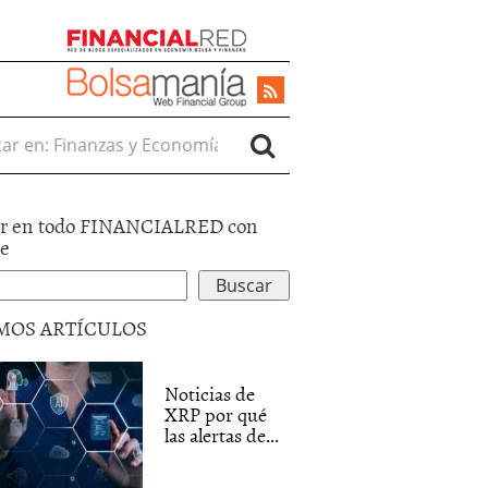
r en:
r en todo FINANCIALRED con
le
MOS ARTÍCULOS
Noticias de
XRP por qué
las alertas de...