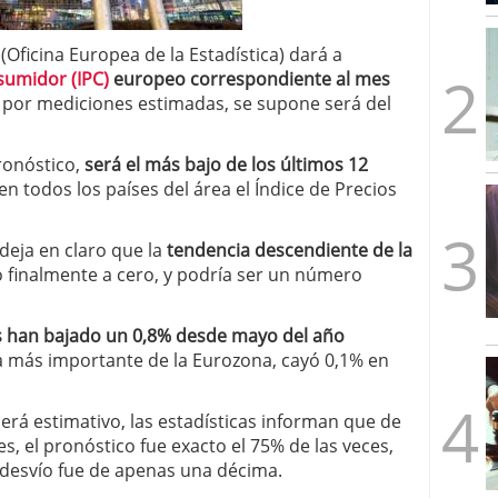
mbre de 2025
ware punto de venta?
3 de octubre de 2025
(Oficina Europea de la Estadística) dará a
sumidor (IPC)
europeo correspondiente al mes
, por mediciones estimadas, se supone será del
ronóstico,
será el más bajo de los últimos 12
en todos los países del área el Índice de Precios
 deja en claro que la
tendencia descendiente de la
egó finalmente a cero, y podría ser un número
s han bajado un 0,8% desde mayo del año
a más importante de la Eurozona, cayó 0,1% en
será estimativo, las estadísticas informan que de
, el pronóstico fue exacto el 75% de las veces,
 desvío fue de apenas una décima.