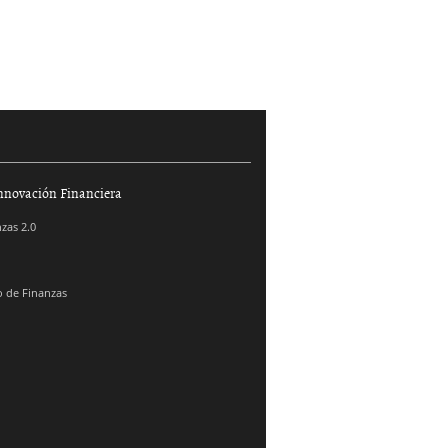
nnovación Financiera
zas 2.0
 de Finanzas