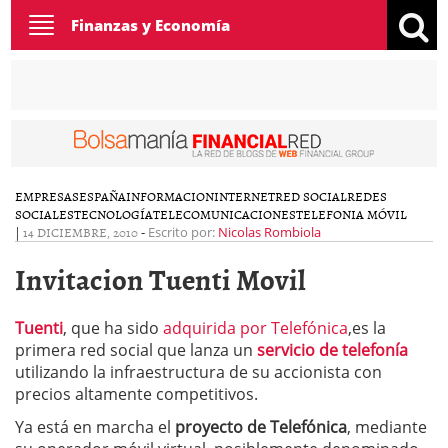
Toggle
Finanzas y Economía
navigation
EMPRESAS
ESPAÑA
INFORMACION
INTERNET
RED SOCIAL
REDES
SOCIALES
TECNOLOGÍA
TELECOMUNICACIONES
TELEFONIA MÓVIL
|
14 DICIEMBRE, 2010
-
Escrito por:
Nicolas Rombiola
Invitacion Tuenti Movil
Tuenti
, que ha sido
adquirida por Telefónica
,es la
primera red social que lanza un
servicio de telefonía
utilizando la infraestructura de su accionista con
precios altamente competitivos.
Ya está en marcha el
proyecto de Telefónica
, mediante