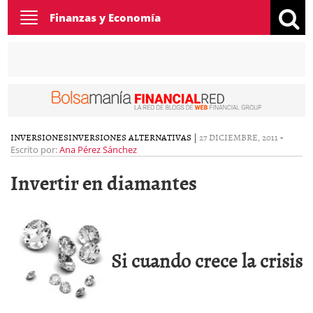
Toggle
Finanzas y Economía
navigation
INVERSIONES
INVERSIONES ALTERNATIVAS
|
27 DICIEMBRE, 2011
-
Escrito por:
Ana Pérez Sánchez
Invertir en diamantes
Si cuando crece la crisis