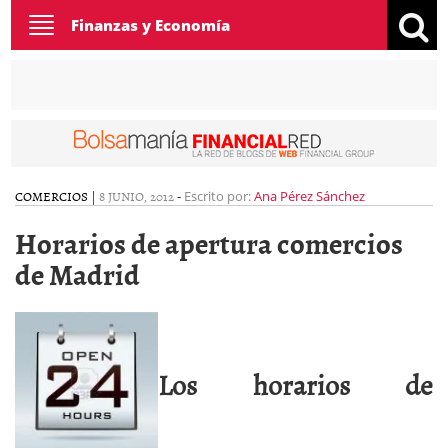
Toggle
Finanzas y Economía
navigation
COMERCIOS
|
8 JUNIO, 2012
-
Escrito por:
Ana Pérez Sánchez
Horarios de apertura comercios
de Madrid
Los horarios de