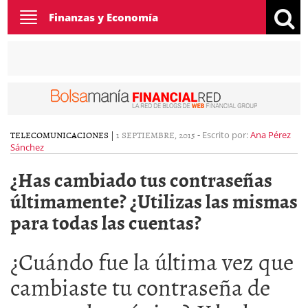
Toggle
Finanzas y Economía
navigation
TELECOMUNICACIONES
|
1 SEPTIEMBRE, 2015
-
Escrito por:
Ana Pérez
Sánchez
¿Has cambiado tus contraseñas
últimamente? ¿Utilizas las mismas
para todas las cuentas?
¿Cuándo fue la última vez que
cambiaste tu contraseña de