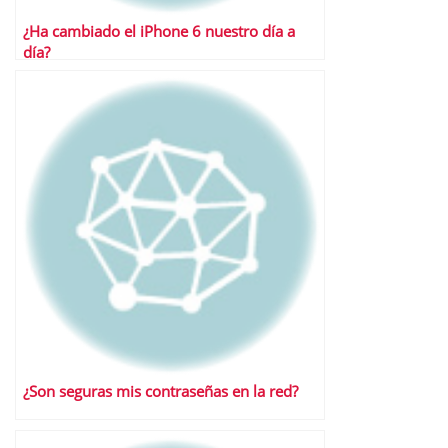
¿Ha cambiado el iPhone 6 nuestro día a
día?
¿Son seguras mis contraseñas en la red?