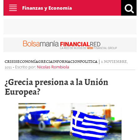
Toggle
Finanzas y Economía
navigation
CRISIS
ECONOMÍA
GRECIA
INFORMACION
POLITICA
|
2 NOVIEMBRE,
2011
-
Escrito por:
Nicolas Rombiola
¿Grecia presiona a la Unión
Europea?