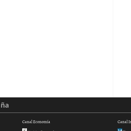
aña
Canal Economía
Canal I