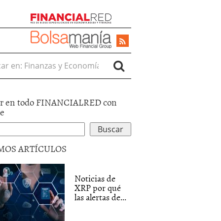
r en:
r en todo FINANCIALRED con
le
MOS ARTÍCULOS
Noticias de
XRP por qué
las alertas de...