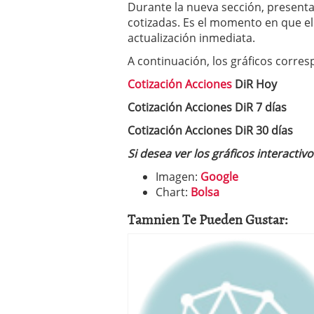
Durante la nueva sección, presenta
a los costes
21 de novie
cotizadas. Es el momento en que el 
¿Cuánto cuesta un soft
actualización inmediata.
A continuación, los gráficos corre
Cotización Acciones
DiR Hoy
Cotización Acciones DiR 7 días
Cotización Acciones DiR 30 días
Si desea ver los gráficos interactiv
Imagen:
Google
Chart:
Bolsa
Tamnien Te Pueden Gustar: