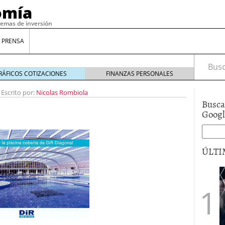
omía
temas de inversión
 PRENSA
Busca
RÁFICOS COTIZACIONES
FINANZAS PERSONALES
-
Escrito por:
Nicolas Rombiola
Busca
Goog
ÚLTI
gilidad: ¿Por qué el Préstamo Promotor privado
12 de diciembre de 2025
mo aprovechar esta opción para gestionar tus
re de 2025
ambién es una decisión financiera: cómo anticiparte