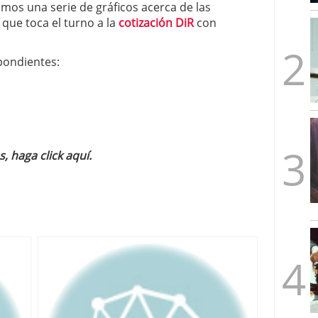
mos una serie de gráficos acerca de las
mbre de 2025
que toca el turno a la
cotización DiR
con
ware punto de venta?
3 de octubre de 2025
spondientes:
os, haga
click aquí.