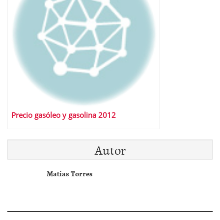
Precio gasóleo y gasolina 2012
Autor
Matias Torres