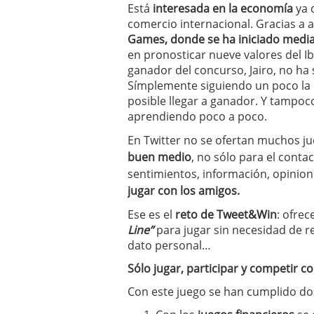
Está
interesada en la economía
ya 
a los costes
21 de novie
comercio internacional. Gracias a
¿Cuánto cuesta un soft
Games, donde se ha iniciado medi
en pronosticar nueve valores del Ib
ganador del concurso, Jairo, no ha
Símplemente siguiendo un poco la
posible llegar a ganador. Y tampoco
aprendiendo poco a poco.
En Twitter no se ofertan muchos j
buen medio
, no sólo para el conta
sentimientos, información, opinione
jugar con los amigos.
Ese es el
reto de Tweet&Win
: ofrec
Line”
para jugar sin necesidad de reg
dato personal…
Sólo jugar, participar y competir c
Con este juego se han cumplido dos