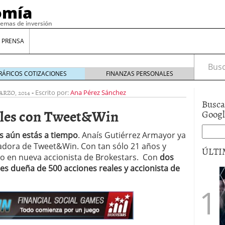
omía
temas de inversión
 PRENSA
Busca
RÁFICOS COTIZACIONES
FINANZAS PERSONALES
ARZO, 2014
-
Escrito por:
Ana Pérez Sánchez
Busca
ales con Tweet&Win
Goog
es aún estás a tiempo
. Anaís Gutiérrez Armayor ya
nadora de Tweet&Win. Con tan sólo 21 años y
ÚLTI
do en nueva accionista de Brokestars. Con
dos
 es dueña de 500 acciones reales y accionista de
gilidad: ¿Por qué el Préstamo Promotor privado
12 de diciembre de 2025
mo aprovechar esta opción para gestionar tus
re de 2025
ambién es una decisión financiera: cómo anticiparte