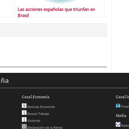
Las acciones españolas que triunfan en
Brasil
aña
Canal Economía
Canal I
Finan
Noticias Economía
Buscar Trabajo
Media
Vivienda
Radio
Declaración de la Renta