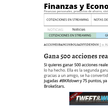
Finanzas y Econ
Finanzas personales, productos de ahorro, sis
COTIZACIONES EN STREAMING
NOTAS DE
Noticias
NOTICIAS:
de XRP
COTIZACIONES EN STREAMING
G
por qué
las
ACCIONES
BANCOS
BOLSA
DIVIDENDOS
|
21 M
alertas
Gana 500 acciones re
de
whales
suelen
Si quieres ganar 500 acciones real
llegar
lo ha hecho. Ella es la segunda ga
tarde
16
gracias a un amigo, se ha converti
de abril
jugadas
#BKRdown
y 75 puntos, ya
de 2026
BrokeStars.
Comparativa Costes vs A
acelera la rentabilidad?
Meses sin intereses: Có
compras
24 de noviemb
Planificar tu herencia t