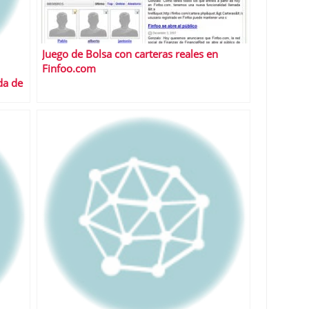
Juego de Bolsa con carteras reales en
Finfoo.com
da de