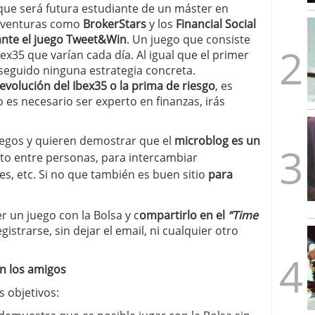
que será futura estudiante de un máster en
mbre de 2025
 aventuras como
BrokerStars
y los
Financial Social
ware punto de venta?
3 de octubre de 2025
ante el juego Tweet&Win
. Un juego que consiste
ex35 que varían cada día. Al igual que el primer
 seguido ninguna estrategia concreta.
evolución del Ibex35 o la prima de riesgo
, es
 es necesario ser experto en finanzas, irás
uegos y quieren demostrar que el
microblog es un
cto entre personas, para intercambiar
s, etc. Si no que también es buen sitio
para
er un juego con la Bolsa y c
ompartirlo en el
“Time
istrarse, sin dejar el email, ni cualquier otro
on los amigos
 objetivos: