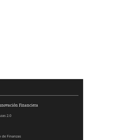
nnovación Financiera
zas 2.0
 de Finanzas