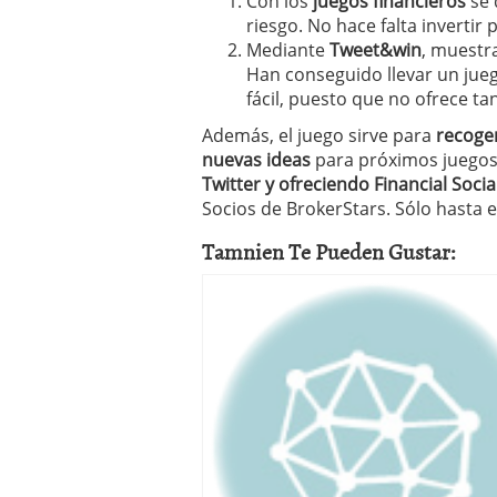
Con los
juegos financieros
se 
riesgo. No hace falta invertir
Mediante
Tweet&win
, muestr
Han conseguido llevar un jueg
fácil, puesto que no ofrece ta
Además, el juego sirve para
recoger
nuevas ideas
para próximos juegos f
Twitter y ofreciendo Financial Soci
Socios de BrokerStars. Sólo hasta e
Tamnien Te Pueden Gustar: