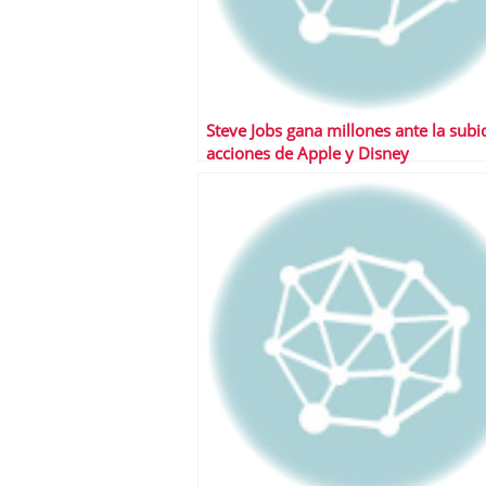
Steve Jobs gana millones ante la subi
acciones de Apple y Disney