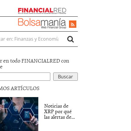
r en:
r en todo FINANCIALRED con
le
MOS ARTÍCULOS
Noticias de
XRP por qué
las alertas de...