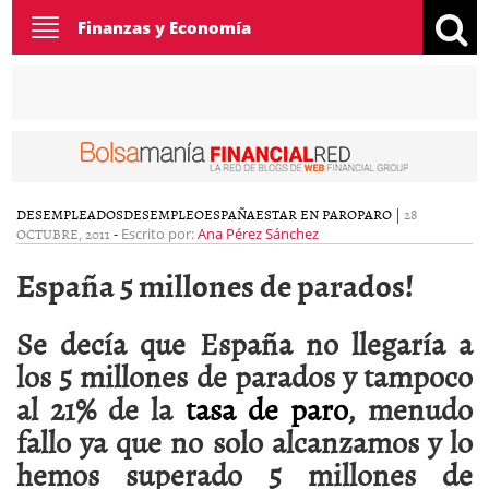
Toggle
Finanzas y Economía
navigation
DESEMPLEADOS
DESEMPLEO
ESPAÑA
ESTAR EN PARO
PARO
|
28
OCTUBRE, 2011
-
Escrito por:
Ana Pérez Sánchez
España 5 millones de parados!
Se decía que España no llegaría a
los 5 millones de parados y tampoco
al 21% de la
tasa de paro
, menudo
fallo ya que no solo alcanzamos y lo
hemos superado 5 millones de