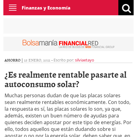
Toggle
Finanzas y Economía
navigation
AHORRO
|
25 ENERO, 2021
-
Escrito por:
silviaetayo
¿Es realmente rentable pasarte al
autoconsumo solar?
Muchas personas dudan de que las placas solares
sean realmente rentables económicamente. Con todo,
la respuesta es sí, las placas solares lo son, ya que,
además, existen un buen número de ayudas para
quienes deciden apostar por este tipo de energías. Por
ello, todos aquellos que están dudando sobre si
apostar o no por la energía solar, deben saber que, en