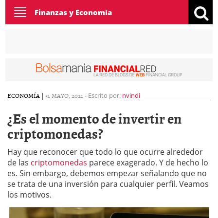
Toggle
Finanzas y Economía
navigation
ECONOMÍA
|
31 MAYO, 2021
-
Escrito por:
nvindi
¿Es el momento de invertir en
criptomonedas?
Hay que reconocer que todo lo que ocurre alrededor
de las
criptomonedas
parece exagerado. Y de hecho lo
es. Sin embargo, debemos empezar señalando que no
se trata de una inversión para cualquier perfil. Veamos
los motivos.