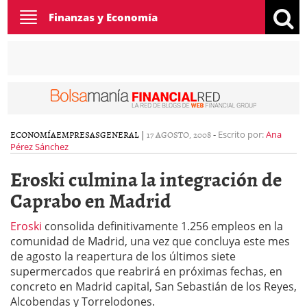
Toggle
Finanzas y Economía
navigation
ECONOMÍA
EMPRESAS
GENERAL
|
17 AGOSTO, 2008
-
Escrito por:
Ana
Pérez Sánchez
Eroski culmina la integración de
Caprabo en Madrid
Eroski
consolida definitivamente 1.256 empleos en la
comunidad de Madrid, una vez que concluya este mes
de agosto la reapertura de los últimos siete
supermercados que reabrirá en próximas fechas, en
concreto en Madrid capital, San Sebastián de los Reyes,
Alcobendas y Torrelodones.