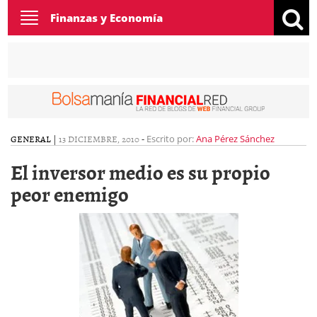
Toggle
Finanzas y Economía
navigation
GENERAL
|
13 DICIEMBRE, 2010
-
Escrito por:
Ana Pérez Sánchez
El inversor medio es su propio
peor enemigo