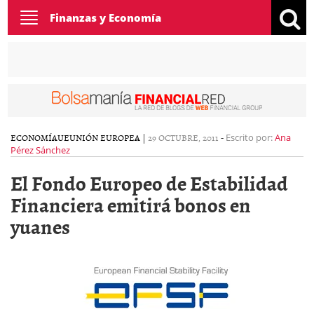
Toggle
Finanzas y Economía
navigation
ECONOMÍA
UE
UNIÓN EUROPEA
|
29 OCTUBRE, 2011
-
Escrito por:
Ana
Pérez Sánchez
El Fondo Europeo de Estabilidad
Financiera emitirá bonos en
yuanes