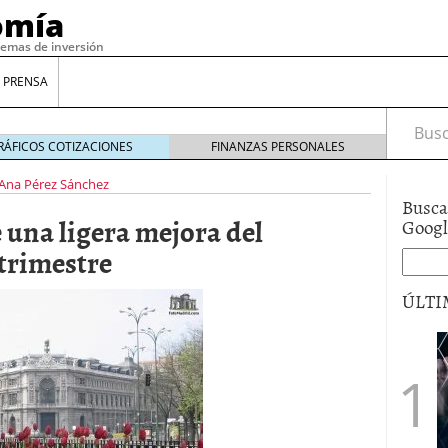
omía
temas de inversión
 PRENSA
Busca
RÁFICOS COTIZACIONES
FINANZAS PERSONALES
Ana Pérez Sánchez
Busca
 una ligera mejora del
Goog
trimestre
ÚLTI
gilidad: ¿Por qué el Préstamo Promotor privado
12 de diciembre de 2025
mo aprovechar esta opción para gestionar tus
re de 2025
ambién es una decisión financiera: cómo anticiparte