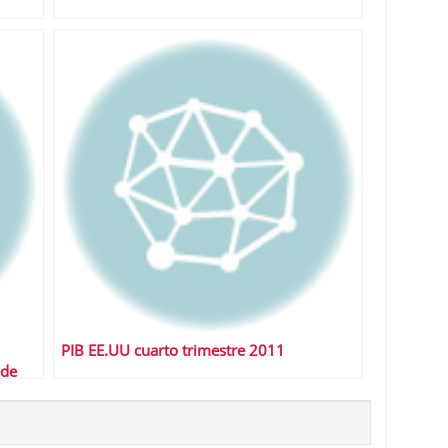
PIB EE.UU cuarto trimestre 2011
 de