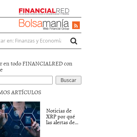
r en:
r en todo FINANCIALRED con
le
MOS ARTÍCULOS
Noticias de
XRP por qué
las alertas de...