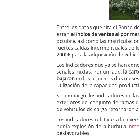
a los costes
21 de novie
¿Cuánto cuesta un soft
Entre los datos que cita el Banco de
están
el índice de ventas al por me
octubre, así como las matriculacio
fuertes caídas intermensuales de los
2000E para la adquisición de vehícu
Los indicadores que ya se han cono
señales mixtas. Por un lado,
la cart
bajaron
en los primeros dos meses 
utilización de la capacidad producti
Sin embargo, los indicadores de la
exteriores del conjunto de ramas d
de vehículos de carga retornaron a 
Los indicadores relativos a la inve
por la explosión de la burbuja
inmo
desfavorables.