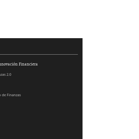
nnovación Financiera
zas 2.0
 de Finanzas