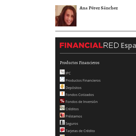
Ana Pérez Sánchez
Esp
Productos Financieros
IPC
Productos Financieros
Depósitos
Fondos Cotizados
Fondos de Inversión
Créditos
Préstamos
Seguros
Tarjetas de Crédito