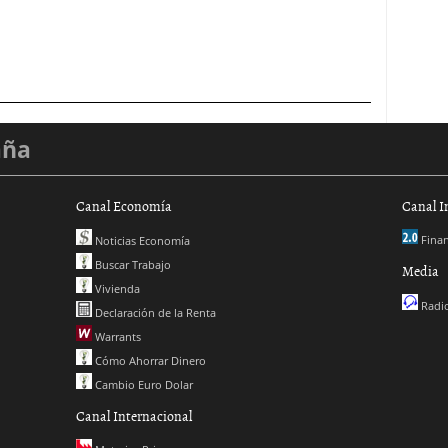
aña
Canal Economía
Canal I
Finan
Noticias Economía
Buscar Trabajo
Media
Vivienda
Radio
Declaración de la Renta
Warrants
Cómo Ahorrar Dinero
Cambio Euro Dolar
Canal Internacional