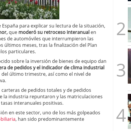
mbre de 2025
ware punto de venta?
3 de octubre de 2025
 España para explicar su lectura de la situación,
nor,
que
moderó su retroceso interanual
en
nes de automóviles que interrumpieron las
 últimos meses, tras la finalización del Plan
los particulares.
cido sobre la inversión de bienes de equipo dan
era de pedidos y el indicador de clima industrial
del último trimestre, así como el nivel de
va.
s carteras de pedidos totales y de pedidos
e la industria repuntaron y las matriculaciones
tasas interanuales positivas.
rsión en este sector, uno de los más golpeados
biliaria
, han sido predominantemente