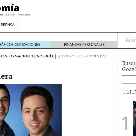
omía
temas de inversión
 PRENSA
Busca
RÁFICOS COTIZACIONES
FINANZAS PERSONALES
LE
INFORMACION
TECNOLOGÍA
|
25 ENERO, 2010
-
Escrito por:
Busca
Goog
uera
ÚLTI
gilidad: ¿Por qué el Préstamo Promotor privado
12 de diciembre de 2025
mo aprovechar esta opción para gestionar tus
re de 2025
ambién es una decisión financiera: cómo anticiparte