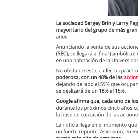
a los costes
21 de novie
¿Cuánto cuesta un soft
La sociedad Sergey Brin y Larry Pa
mayoritario del grupo de más gran
años.
Anunciando la venta de sus accione
(SEC),
se llegará al final (simbólico
en una habitación de la Universida
No obstante esto, a efectos práctic
poderosa, con un 48% de las
accio
dejando de lado el 59% que ocupa
se deslizará de un 18% al 15%.
Google afirma que, cada uno de lo
durante los próximos cinco años c
la base de cotización de las accione
La noticia llega en el momento qu
un fuerte repunte. Asimismo, en 55