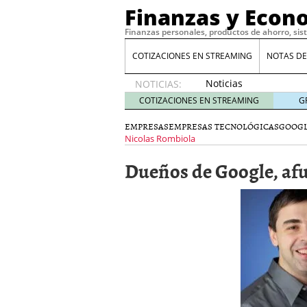
Finanzas y Econ
Finanzas personales, productos de ahorro, sis
COTIZACIONES EN STREAMING
NOTAS DE
Noticias
NOTICIAS:
de XRP
COTIZACIONES EN STREAMING
G
por qué
las
EMPRESAS
EMPRESAS TECNOLÓGICAS
GOOG
alertas
Nicolas Rombiola
de
Dueños de Google, af
whales
suelen
llegar
tarde
16
de abril
de 2026
Comparativa Costes vs A
acelera la rentabilidad?
Meses sin intereses: Có
compras
24 de noviemb
Planificar tu herencia t