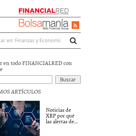
r en:
r en todo FINANCIALRED con
le
MOS ARTÍCULOS
Noticias de
XRP por qué
las alertas de...