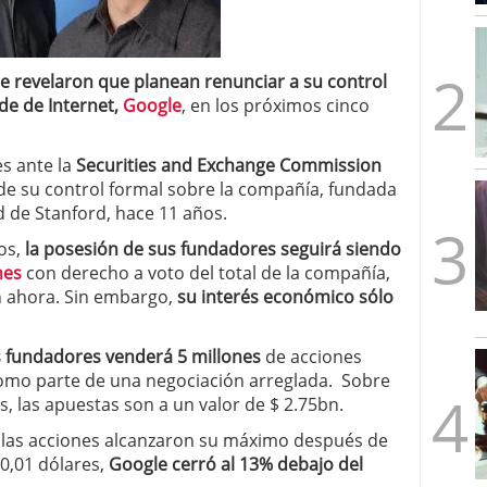
mbre de 2025
ware punto de venta?
3 de octubre de 2025
ge revelaron que planean renunciar a su control
de de Internet,
Google
, en los próximos cinco
s ante la
Securities and Exchange Commission
) de su control formal sobre la compañía, fundada
d de Stanford, hace 11 años.
os,
la posesión de sus fundadores seguirá siendo
nes
con derecho a voto del total de la compañía,
n ahora. Sin embargo,
su interés económico sólo
s fundadores venderá 5 millones
de acciones
omo parte de una negociación arreglada. Sobre
s, las apuestas son a un valor de $ 2.75bn.
e las acciones alcanzaron su máximo después de
0,01 dólares,
Google cerró al 13% debajo del