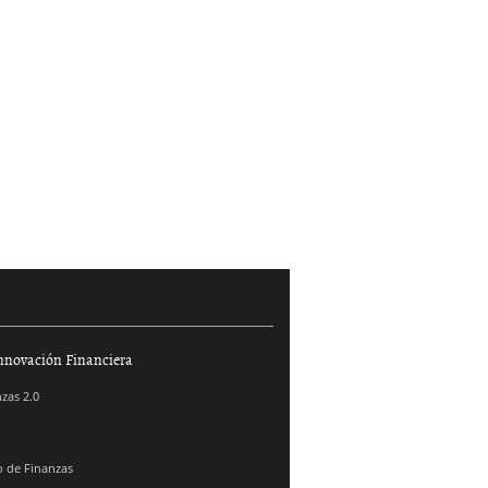
nnovación Financiera
zas 2.0
 de Finanzas