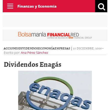
Toggle
Finanzas y Economía
navigation
ACCIONES
DIVIDENDOS
ECONOMÍA
EMPRESAS
|
10 DICIEMBRE, 2009
-
Escrito por:
Ana Pérez Sánchez
Dividendos Enagás