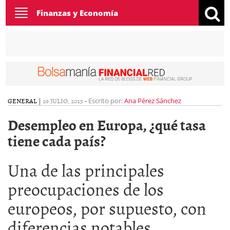
Toggle
Finanzas y Economía
navigation
GENERAL
|
29 JULIO, 2015
-
Escrito por:
Ana Pérez Sánchez
Desempleo en Europa, ¿qué tasa
tiene cada país?
Una de las principales
preocupaciones de los
europeos, por supuesto, con
diferencias notables