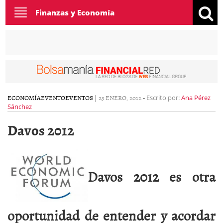
Toggle
Finanzas y Economía
navigation
ECONOMÍA
EVENTO
EVENTOS
|
23 ENERO, 2012
-
Escrito por:
Ana Pérez
Sánchez
Davos 2012
Davos 2012 es otra
oportunidad de entender y acordar